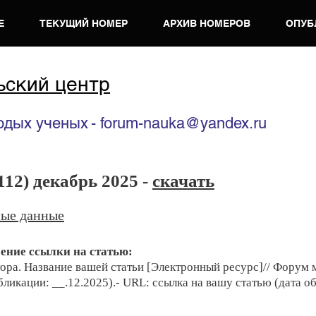
Е
ТЕКУЩИЙ НОМЕР
АРХИВ НОМЕРОВ
ОПУБ
ьский центр
одых ученых
- forum-nauka@yandex.ru
12) декабрь 2025 -
скачать
ые данные
ение сс
ылки на статью:
ора. Назван
ие вашей статьи [Электронный ресурс]// Форум
бликации: __.12.2025).- URL: ссылка на вашу статью (дата о