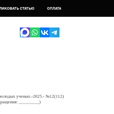
ЛИКОВАТЬ СТАТЬЮ
ОПЛАТА
 молодых ученых.-2025
.- №12
(112)
бращения: __.__.____)