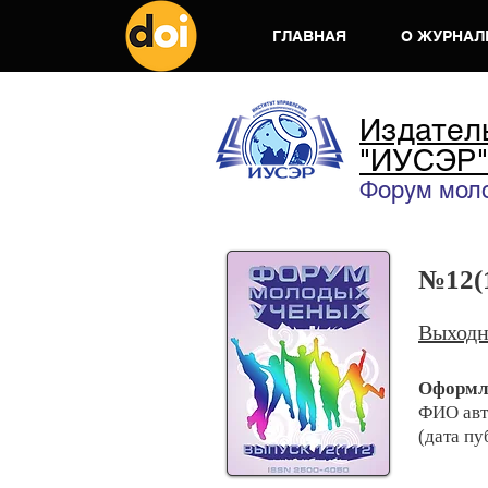
ГЛАВНАЯ
О ЖУРНАЛ
Издател
"ИУСЭР"
Форум мол
№12(1
Выходн
Оформл
ФИО авт
(дата пу