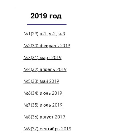
2019 год
№1(29)
ч-1
,
ч-2
,
ч-3
№2(30) февраль 2019
№3(31) март 2019
№4(32) апрель 2019
№5(33) май 2019
№6(34) июнь 2019
№7(35) июль 2019
№8(36) август 2019
№9(37) сентябрь 2019