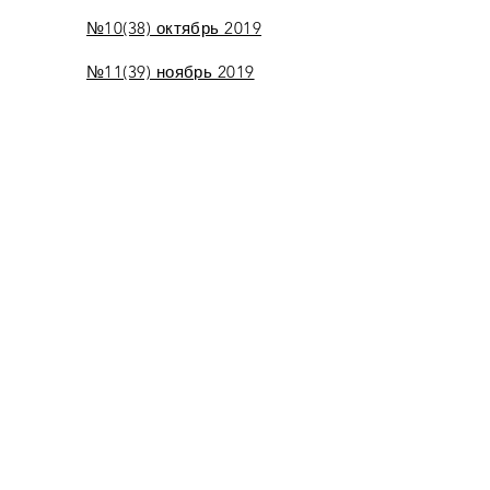
№10(38) октябрь 2019
№11(39) ноябрь 2019
№12(40) декабрь
2019
2018 год
№1(17) январь 2018
№2(18) февраль 2018
№3(19) март
ч-1
,
ч-2
№4(20) апрель 2018
№5(21) май
ч-1
,
ч-2
,
ч-3