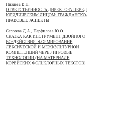
Низяева В.П.
ОТВЕТСТВЕННОСТЬ ДИРЕКТОРА ПЕРЕД
ЮРИДИЧЕСКИМ ЛИЦОМ: ГРАЖДАНСКО-
ПРАВОВЫЕ АСПЕКТЫ
Сергеева Д.А., Перфилова Ю.О.
СКАЗКА КАК ИНСТРУМЕНТ ДВОЙНОГО
ВОЗДЕЙСТВИЯ: ФОРМИРОВАНИЕ
ЛЕКСИЧЕСКОЙ И МЕЖКУЛЬТУРНОЙ
КОМПЕТЕНЦИЙ ЧЕРЕЗ ИГРОВЫЕ
ТЕХНОЛОГИИ (НА МАТЕРИАЛЕ
КОРЕЙСКИХ ФОЛЬКЛОРНЫХ ТЕКСТОВ)
Сетжанова Н.Б.
РОЛЬ НЕЙРОЭНДОКРИННЫХ
МЕХАНИЗМОВ В ОБЫЧНЫХ УСЛОВИЯХ
И СТРЕССОВЫХ СОСТОЯНИЯХ
ЧЕЛОВЕКА
Суур-оол В.А.
АНАЛИЗ СОСТАВА И СТРУКТУРЫ
БЮДЖЕТА Г. КЫЗЫЛ
Федин А.А.
АНАЛИЗ РЕЗУЛЬТАТОВ