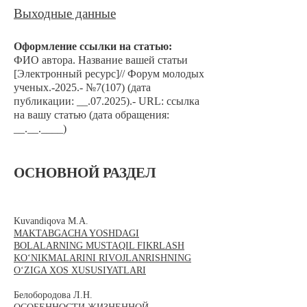
Выходные данные
Оформление сс
ылки на статью:
ФИО автора. Назван
ие вашей статьи
[Электронный ресурс]// Форум молодых
ученых.-2025
.- №7
(107) (дата
публикации: __.07.2025).- URL: ссылка
на вашу статью (дата обращения:
__.__.____)
ОСНОВНОЙ РАЗДЕЛ
Kuvandiqova M.A.
MAKTABGACHA YOSHDAGI
BOLALARNING MUSTAQIL FIKRLASH
KO‘NIKMALARINI RIVOJLANRISHNING
O‘ZIGA XOS XUSUSIYATLARI
Белобородова Л.Н.​​​