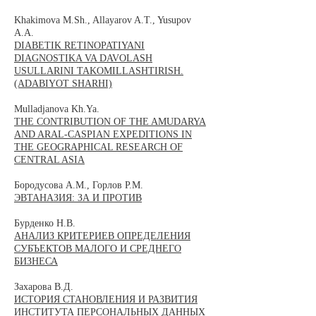
Khakimova M.Sh., Allayarov A.T., Yusupov
A.A.
DIABETIK RETINOPATIYANI
DIAGNOSTIKA VA DAVOLASH
USULLARINI TAKOMILLASHTIRISH.
(ADABIYOT SHARHI)
Mulladjanova Kh.Ya.
THE CONTRIBUTION OF THE AMUDARYA
AND ARAL-CASPIAN EXPEDITIONS IN
THE GEOGRAPHICAL RESEARCH OF
CENTRAL ASIA
Бородусова А.М., Горлов Р.М.
ЭВТАНАЗИЯ: ЗА И ПРОТИВ
Бурденко Н.В.
АНАЛИЗ КРИТЕРИЕВ ОПРЕДЕЛЕНИЯ
СУБЪЕКТОВ МАЛОГО И СРЕДНЕГО
БИЗНЕСА
Захарова В.Д.
ИСТОРИЯ СТАНОВЛЕНИЯ И РАЗВИТИЯ
ИНСТИТУТА ПЕРСОНАЛЬНЫХ ДАННЫХ